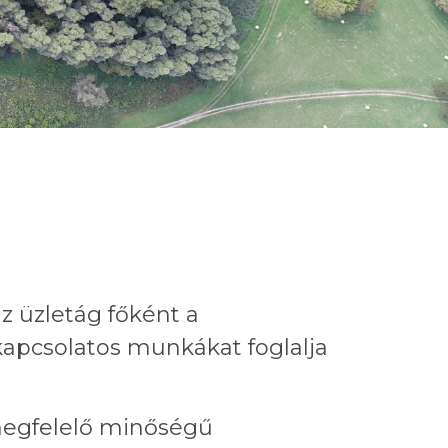
z üzletág főként a
 kapcsolatos munkákat foglalja
megfelelő minőségű