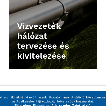
Vízvezeték
hálózat
tervezése és
kivitelezése
felhasználói élményt nyújthassuk látogatóinknak. A sütikről bővebben az
© 2026 Mészáros és Mészáros Zrt.
az Adatkezelési tájékoztatót, illetve a sütik használatát.
Elfogadom
Elutasítom
Adatkezelési Tájékoztató