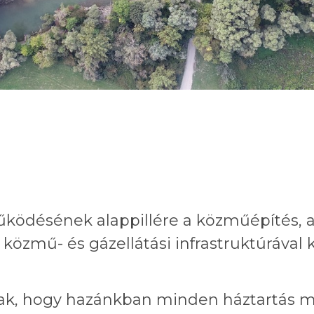
ködésének alappillére a közműépítés, a
 közmű- és gázellátási infrastruktúrával
nnak, hogy hazánkban minden háztartás 