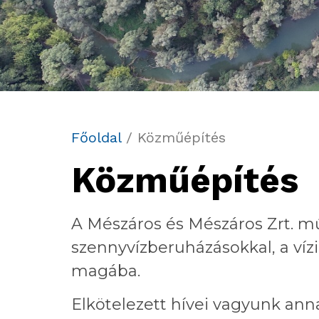
Főoldal
/
Közműépítés
Közműépítés
A Mészáros és Mészáros Zrt. mű
szennyvízberuházásokkal, a vízi
magába.
Elkötelezett hívei vagyunk a