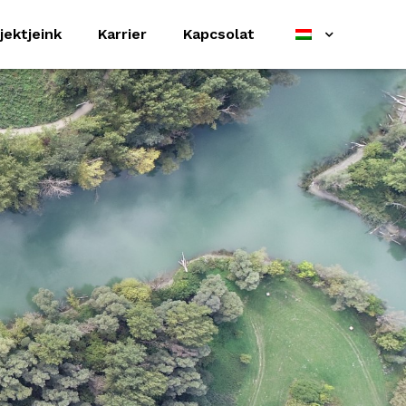
jektjeink
Karrier
Kapcsolat